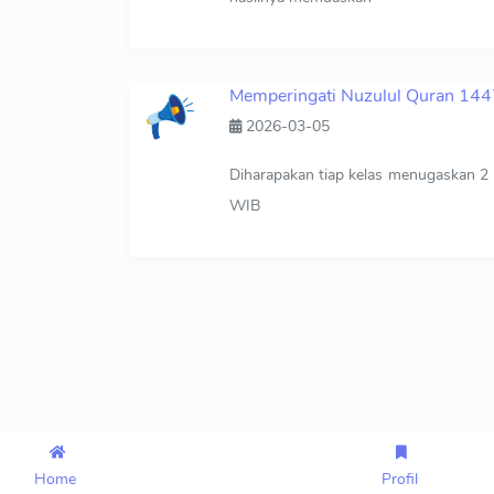
Memperingati Nuzulul Quran 14
2026-03-05
Diharapakan tiap kelas menugaskan 2
WIB
Copyright © 2023 | smpn2parang.sch.id
by
asyari
Home
Profil