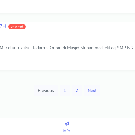
47H
expired
 Murid untuk ikut Tadarrus Quran di Masjid Muhammad Mitlaq SMP N 2 
Previous
1
2
Next
Info