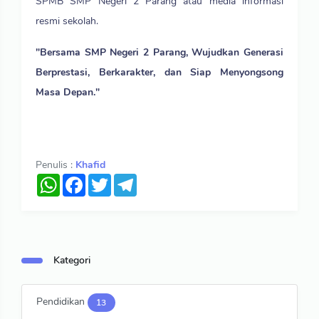
SPMB SMP Negeri 2 Parang atau media informasi
resmi sekolah.
"Bersama SMP Negeri 2 Parang, Wujudkan Generasi
Berprestasi, Berkarakter, dan Siap Menyongsong
Masa Depan."
Penulis :
Khafid
WhatsApp
Facebook
Twitter
Telegram
Kategori
Pendidikan
13