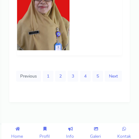
Previous
1
2
3
4
5
Next
Copyright © 2023 | smpn2parang.sch.id
by
asyari
Home
Profil
Info
Galeri
Kontak