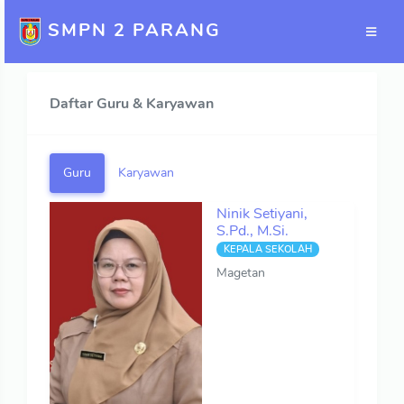
SMPN 2 PARANG
Daftar Guru & Karyawan
Guru
Karyawan
Ninik Setiyani,
S.Pd., M.Si.
KEPALA SEKOLAH
Magetan